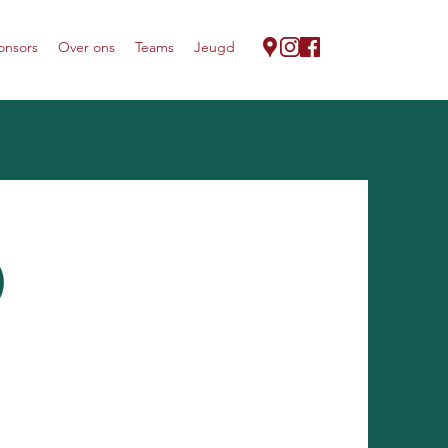
onsors
Over ons
Teams
Jeugd
)