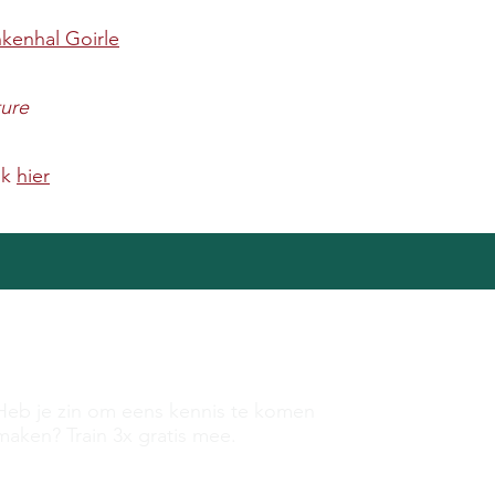
nkenhal
Goirle
ture
ik
hier
Meetrainen
Heb je zin om eens kennis te komen
maken? Train 3x gratis mee.