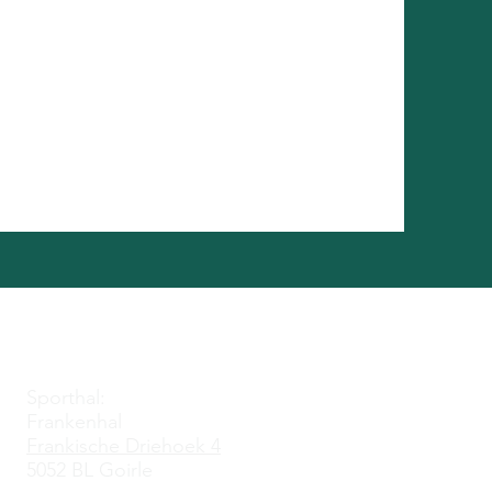
Adres
Sporthal:
Frankenhal
Frankische Driehoek 4
5052 BL Goirle