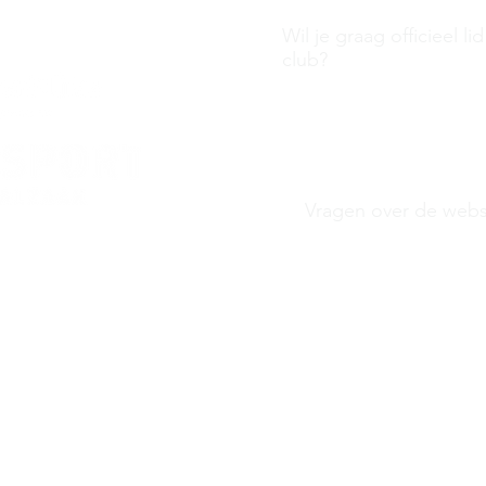
s
Wil je graag officieel l
club?
Aanmelden clubli
Vragen over de webs